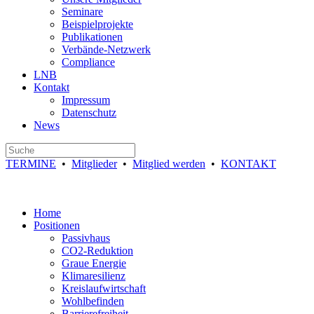
Seminare
Beispielprojekte
Publikationen
Verbände-Netzwerk
Compliance
LNB
Kontakt
Impressum
Datenschutz
News
TERMINE
•
Mitglieder
•
Mitglied werden
•
KONTAKT
Home
Positionen
Passivhaus
CO2-Reduktion
Graue Energie
Klimaresilienz
Kreislaufwirtschaft
Wohlbefinden
Barrierefreiheit