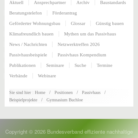
Aktuell
Ansprechpartner
Archiv
Baustandards
Beratungstelefon
Förderantrag
Geförderter Wohnungsbau
Glossar
Günstig bauen
Klimafreundlich bauen
Mythen um das Passivhaus
News / Nachrichten
Netzwerktreffen 2026
Passivhausbeispiele
Passivhaus Kompendium
Publikationen
Seminare
Suche
Termine
Verbände
Webinare
Sie sind hier : Home
Positionen
Passivhaus
Beispielprojekte
Gymnasium Buchloe
Copyright ©
2026
Bundesverband effiziente nachhaltige