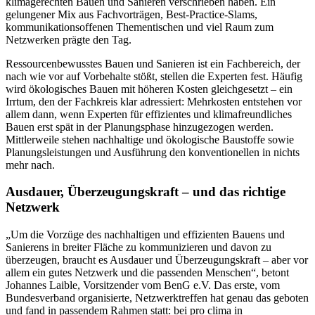
klimagerechten Bauen und Sanieren verschrieben haben. Ein
gelungener Mix aus Fachvorträgen, Best-Practice-Slams,
kommunikationsoffenen Thementischen und viel Raum zum
Netzwerken prägte den Tag.
Ressourcenbewusstes Bauen und Sanieren ist ein Fachbereich, der
nach wie vor auf Vorbehalte stößt, stellen die Experten fest. Häufig
wird ökologisches Bauen mit höheren Kosten gleichgesetzt – ein
Irrtum, den der Fachkreis klar adressiert: Mehrkosten entstehen vor
allem dann, wenn Experten für effizientes und klimafreundliches
Bauen erst spät in der Planungsphase hinzugezogen werden.
Mittlerweile stehen nachhaltige und ökologische Baustoffe sowie
Planungsleistungen und Ausführung den konventionellen in nichts
mehr nach.
Ausdauer, Überzeugungskraft – und das richtige
Netzwerk
„Um die Vorzüge des nachhaltigen und effizienten Bauens und
Sanierens in breiter Fläche zu kommunizieren und davon zu
überzeugen, braucht es Ausdauer und Überzeugungskraft – aber vor
allem ein gutes Netzwerk und die passenden Menschen“, betont
Johannes Laible, Vorsitzender vom BenG e.V. Das erste, vom
Bundesverband organisierte, Netzwerktreffen hat genau das geboten
und fand in passendem Rahmen statt: bei pro clima in