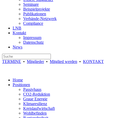
Seminare
Beispielprojekte
Publikationen
Verbände-Netzwerk
Compliance
LNB
Kontakt
Impressum
Datenschutz
News
TERMINE
•
Mitglieder
•
Mitglied werden
•
KONTAKT
Home
Positionen
Passivhaus
CO2-Reduktion
Graue Energie
Klimaresilienz
Kreislaufwirtschaft
Wohlbefinden
Barrierefreiheit