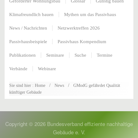
Geförderter Wohnungsbau
Glossar
Günstig bauen
Klimafreundlich bauen
Mythen um das Passivhaus
News / Nachrichten
Netzwerktreffen 2026
Passivhausbeispiele
Passivhaus Kompendium
Publikationen
Seminare
Suche
Termine
Verbände
Webinare
Sie sind hier : Home
News
GModG gefährdet Qualität
künftiger Gebäude
Copyright ©
2026
Bundesverband effiziente nachhaltige
Gebäude e. V.